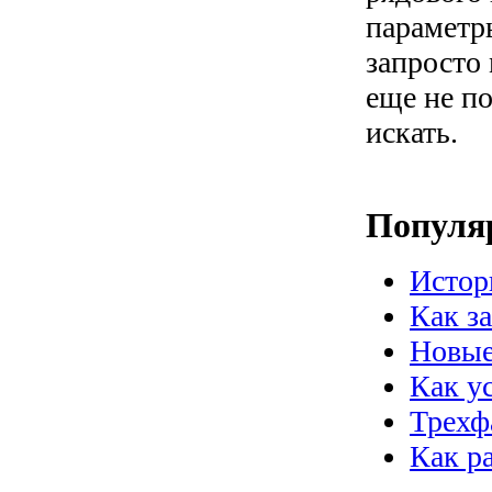
параметр
запросто 
еще не по
искать.
Популя
Истор
Как з
Новые
Как у
Трехф
Как р