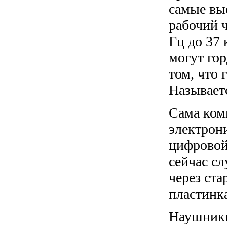
самые вы
рабочий 
Гц до 37
могут го
том, что 
Называет
Сама ком
электрон
цифровой 
сейчас с
через ст
пластинка
Наушники