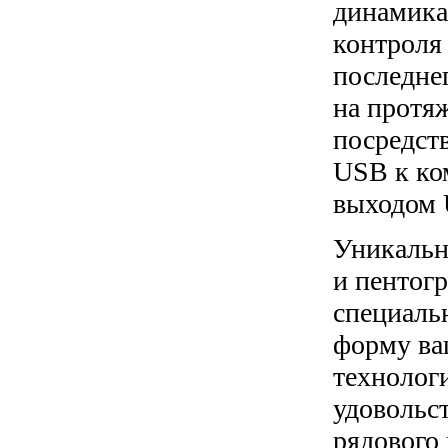
динамика
контроля 
последнег
на протяж
посредст
USB к ко
выходом 
Уникальн
и пентог
специаль
форму ва
технолог
удовольст
рядового 