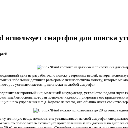
nd использует смартфон для поиска у
ргей
егодняшний день из разработок по поиску утерянных вещей, которая используе
стоит из небольших датчиков размером с пятикопеечную монету, которые можн
, которое устанавливается практически на любой смартфон.
одержит электронный чип, маленький аккумулятор, устройство подачи звука (
оння клейкая основа, которая позволяет надежно прикрепить его практически 
анционного управления и т. д. Короче на все то, что обычно имеет свойство тер
 ту или иную вещь, пользователь устанавливает на свой смартфон специальное
рялась, то пользователь активирует прикрепленный к ней датчик и на дисплее
ах 30 м) до утерянного предмета. Смартфон не укажет, в каком направлении ну