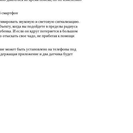
тивировать звуковую и световую сигнализацию.
ъекту, когда вы подойдете в пределы радиуса
ебенка. И если он вдруг потеряется в большом
о отыскать свое чадо, не прибегая к помощи
ние может быть установлено на телефоны под
содержащая приложение и два датчика будет