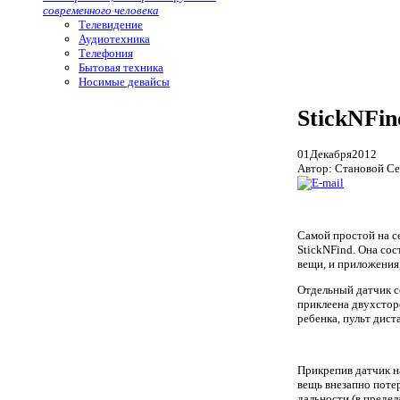
современного человека
Телевидение
Аудиотехника
Телефония
Бытовая техника
Носимые девайсы
StickNFi
01
Декабря
2012
Автор: Становой Се
Самой простой на с
StickNFind. Она со
вещи, и приложения
Отдельный датчик с
приклеена двухстор
ребенка, пульт дист
Прикрепив датчик на
вещь внезапно поте
дальности (в предел