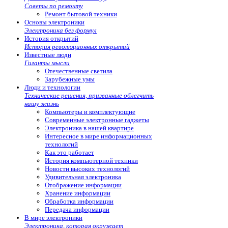
Советы по ремонту
Ремонт бытовой техники
Основы электроники
Электроника без формул
История открытий
История революционных открытий
Известные люди
Гиганты мысли
Отечественные светила
Зарубежные умы
Люди и технологии
Технические решения, призванные облегчить
нашу жизнь
Компьютеры и комплектующие
Современные электронные гаджеты
Электроника в нашей квартире
Интересное в мире информационных
технологий
Как это работает
История компьютерной техники
Новости высоких технологий
Удивительная электроника
Отображение информации
Хранение информации
Обработка информации
Передача информации
В мире электроники
Электроника, которая окружает