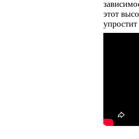
зависимос
этот выс
упростит