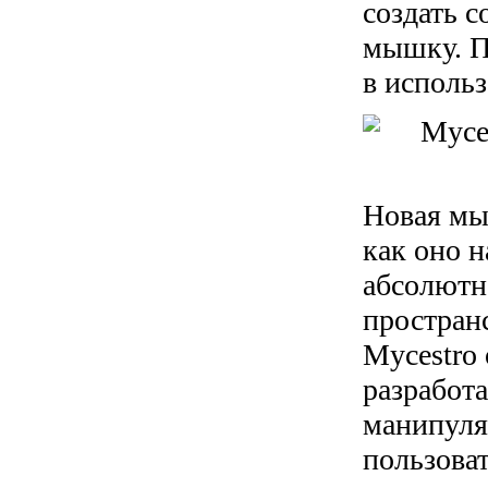
создать 
мышку. П
в исполь
Новая мы
как оно н
абсолютно
пространс
Mycestro
разработ
манипуляц
пользова