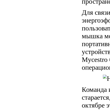
пространс
Для связ
энергоэф
пользоват
мышка мо
портатив
устройств
Mycestro 
операцио
Команда 
старается
октябре э