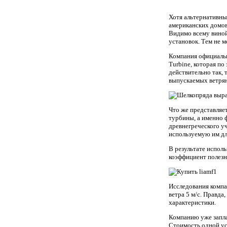
Хотя альтернативны
американских домов
Видимо всему виной
установок. Тем не м
Компания официаль
Turbine, которая п
действительно так,
выпускаемых ветрян
Что же представляе
турбины, а именно 
древнегреческого у
используемую им дл
В результате испол
коэффициент полезн
Исследования компан
ветра 5 м/с. Правда
характеристики.
Компанию уже запла
Стоимость одной ус