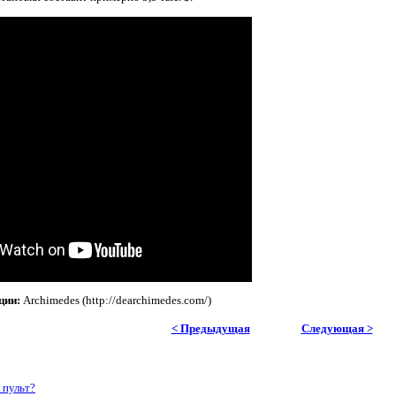
ции:
Archimedes (http://dearchimedes.com/)
< Предыдущая
Следующая >
 пульт?