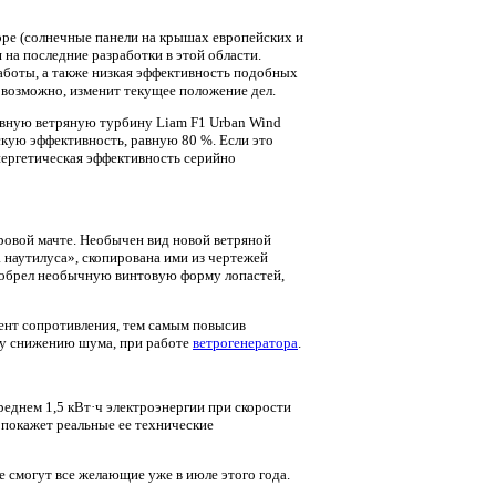
ре (солнечные панели на крышах европейских и
на последние разработки в этой области.
аботы, а также низкая эффективность подобных
, возможно, изменит текущее положение дел.
вную ветряную турбину Liam F1 Urban Wind
скую эффективность, равную 80 %. Если это
нергетическая эффективность серийно
тровой мачте. Необычен вид новой ветряной
 наутилуса», скопирована ими из чертежей
изобрел необычную винтовую форму лопастей,
ент сопротивления, тем самым повысив
ому снижению шума, при работе
ветрогенератора
.
реднем 1,5 кВт·ч электроэнергии при скорости
 покажет реальные ее технические
 смогут все желающие уже в июле этого года.