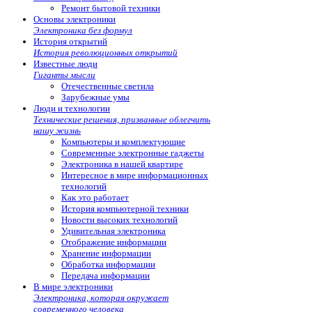
Ремонт бытовой техники
Основы электроники
Электроника без формул
История открытий
История революционных открытий
Известные люди
Гиганты мысли
Отечественные светила
Зарубежные умы
Люди и технологии
Технические решения, призванные облегчить
нашу жизнь
Компьютеры и комплектующие
Современные электронные гаджеты
Электроника в нашей квартире
Интересное в мире информационных
технологий
Как это работает
История компьютерной техники
Новости высоких технологий
Удивительная электроника
Отображение информации
Хранение информации
Обработка информации
Передача информации
В мире электроники
Электроника, которая окружает
современного человека