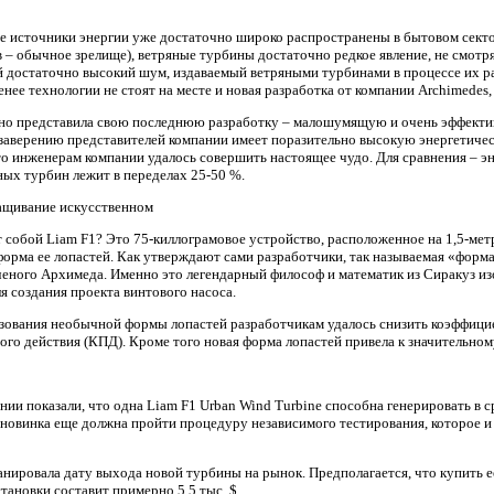
е источники энергии уже достаточно широко распространены в бытовом секто
 – обычное зрелище), ветряные турбины достаточно редкое явление, не смотря 
 достаточно высокий шум, издаваемый ветряными турбинами в процессе их р
енее технологии не стоят на месте и новая разработка от компании Archimedes
но представила свою последнюю разработку – малошумящую и очень эффекти
о заверению представителей компании имеет поразительно высокую энергетиче
 то инженерам компании удалось совершить настоящее чудо. Для сравнения – э
ых турбин лежит в переделах 25-50 %.
т собой Liam F1? Это 75-киллограмовое устройство, расположенное на 1,5-ме
форма ее лопастей. Как утверждают сами разработчики, так называемая «форма
ченого Архимеда. Именно это легендарный философ и математик из Сиракуз 
я создания проекта винтового насоса.
ьзования необычной формы лопастей разработчикам удалось снизить коэффици
ого действия (КПД). Кроме того новая форма лопастей привела к значительн
ии показали, что одна Liam F1 Urban Wind Turbine способна генерировать в с
, новинка еще должна пройти процедуру независимого тестирования, которое и
нировала дату выхода новой турбины на рынок. Предполагается, что купить ее
тановки составит примерно 5,5 тыс. $.