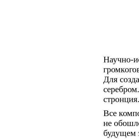
Научно-ис
громкогов
Для созд
серебром.
стронция
Все комп
не обошло
будущем 