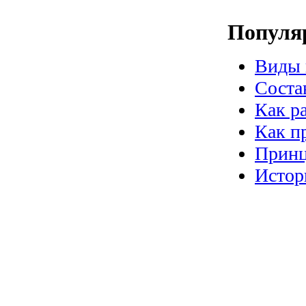
Популя
Виды 
Соста
Как р
Как п
Принц
Истор