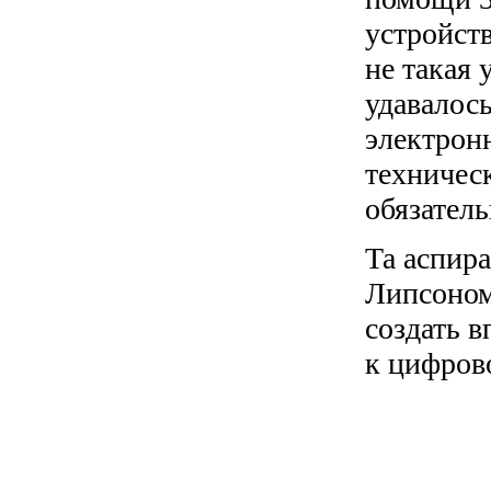
устройст
не такая 
удавалось
электрон
техничес
обязател
Та аспир
Липсоном
создать 
к цифров