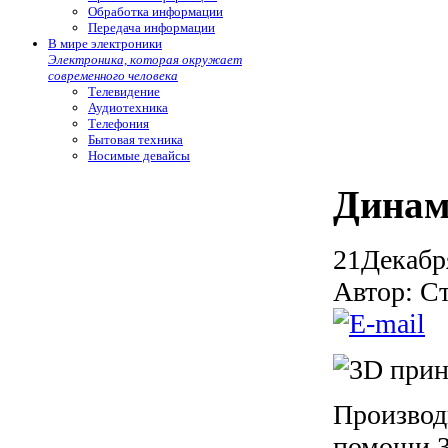
Обработка информации
Передача информации
В мире электроники
Электроника, которая окружает
современного человека
Телевидение
Аудиотехника
Телефония
Бытовая техника
Носимые девайсы
Динам
21
Декабр
Автор: С
Производ
помощи 3