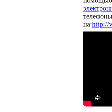
помощью 
электрон
телефоны
на:
http://