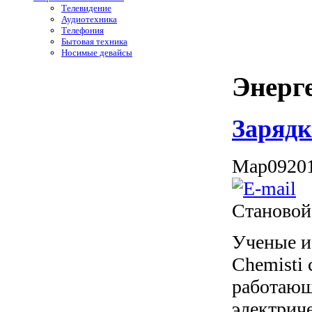
Телевидение
Аудиотехника
Телефония
Бытовая техника
Носимые девайсы
Энерг
Зарядк
Мар
09
20
Становой
Ученые и
Chemisti 
работающе
электрич