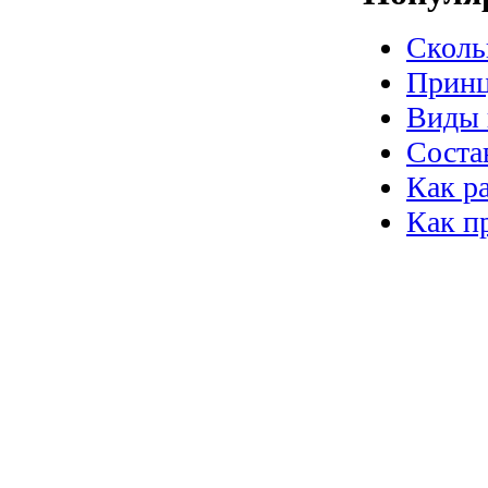
Сколь
Принц
Виды 
Соста
Как р
Как п