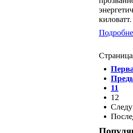
прозванн
энергети
киловатт.
Подробнее
Страница 
Перв
Пред
11
12
След
После
Популя