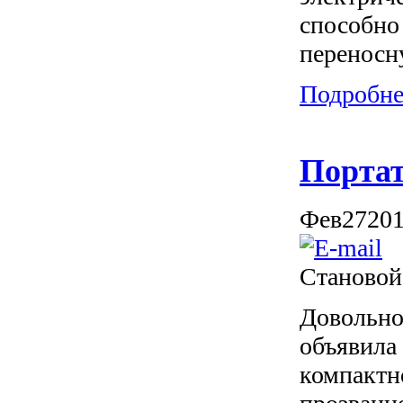
способно
переносн
Подробнее
Портат
Фев
27
20
Становой
Довольно
объявила
компактн