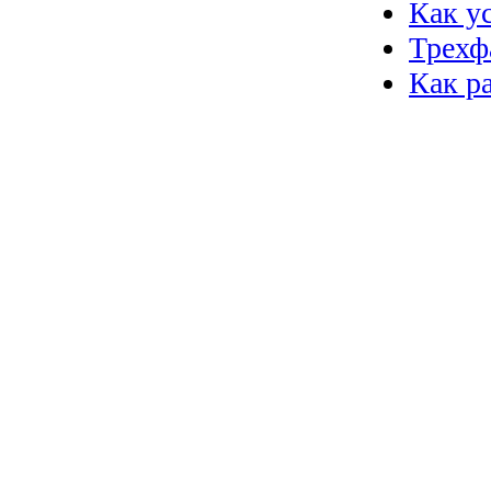
Как у
Трехф
Как р