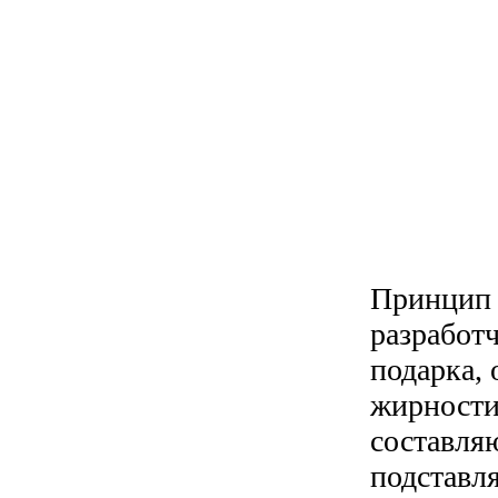
Принцип р
разработч
подарка,
жирности
составля
подставля