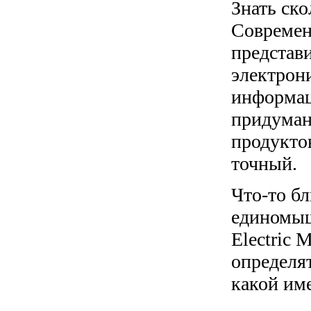
Знать ско
Современ
представ
электрони
информац
придуман
продуктов
точный.
Что-то бл
единомыш
Electric 
определят
какой им