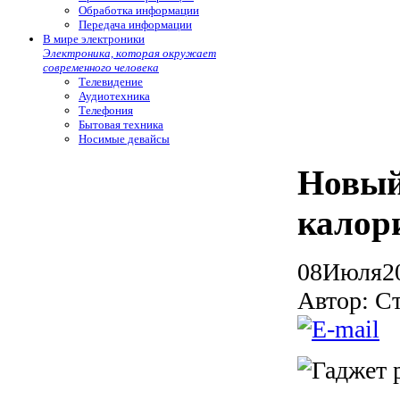
Обработка информации
Передача информации
В мире электроники
Электроника, которая окружает
современного человека
Телевидение
Аудиотехника
Телефония
Бытовая техника
Носимые девайсы
Новый
калор
08
Июля
2
Автор: С