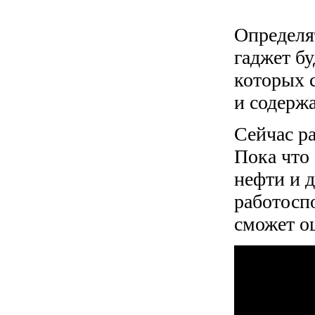
Определя
гаджет б
которых 
и содержа
Сейчас р
Пока что
нефти и 
работосп
сможет о