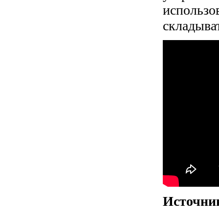
использов
складыват
Источни