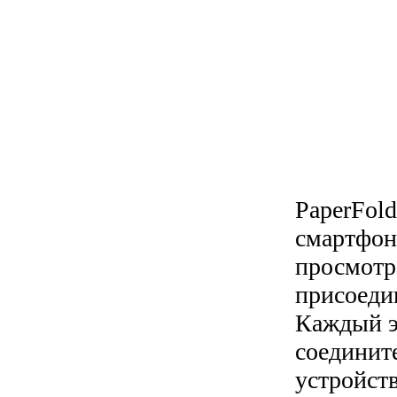
PaperFol
смартфон
просмотре
присоеди
Каждый э
соединит
устройст