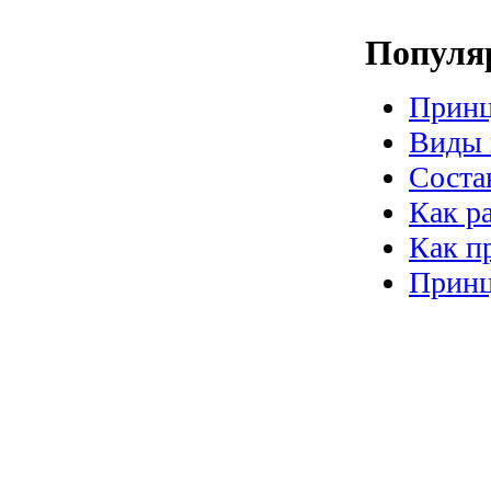
Популя
Принц
Виды 
Соста
Как р
Как п
Принц