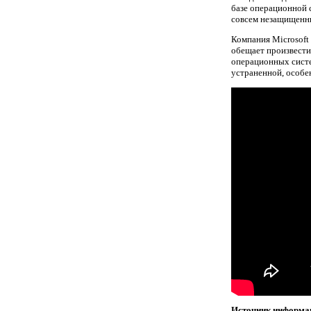
базе операционной 
совсем незащищенн
Компания Microsoft
обещает произвести
операционных систе
устраненной, особен
Источник информа