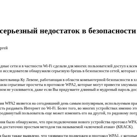
серьезный недостаток в безопасности
ргей
дные сети и в частности Wi-Fi сделали для многих пользователей доступ к вс
о исследователи обнаружили серьезную брешь в безопасности сетей, которы
овательница Ку Левене, работающая в области компьютерной безопасности в 
ила серьезные просчеты в протоколе WPA2, которые могут привести злоумыш
зом не усиливается, даже если Вы придумаете длинный и мудреный пароль дос
я WPA2 является на сегодняшний день самым популярным, используемым прак
ь раздавать Интернет по Wi-Fi. Более того, во многих устройствах именно эт
продвинутый пользователь еще может изменить его на другой, то рядовому пот
ния было обнаружено, что при подключении нового устройства протокол WPA2
а достаточно простым методом так называемой «ключевой атаки» (KRACK).
я было также выявлено, что уязвимости подвержен и протокол WPA1, с котор