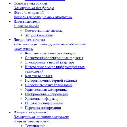
Основы электроники
Электроника без формул
История открытий
История революционных открытий
Известные люди
Гиганты мысли
Отечественные светила
Зарубежные умы
Люди и технологии
Технические решения, призванные облегчить
нашу жизнь
Компьютеры и комплектующие
Современные электронные гаджеты
Электроника в нашей квартире
Интересное в мире информационных
технологий
Как это работает
История компьютерной техники
Новости высоких технологий
Удивительная электроника
Отображение информации
Хранение информации
Обработка информации
Передача информации
В мире электроники
Электроника, которая окружает
современного человека
Телевидение