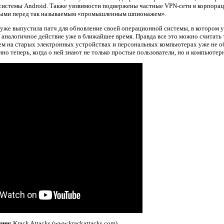
системы Android. Также уязвимости подвержены частные VPN-сети в корпораци
ыми перед так называемым «промышленным шпионажем».
 уже выпустила патч для обновление своей операционной системы, в котором 
 аналогичное действие уже в ближайшее время. Правда все это можно считать
м на старых электронных устройствах и персональных компьютерах уже не обн
но теперь, когда о ней знают не только простые пользователи, но и компьютер
ции:
Krack Attacks (www.krackattacks.com)