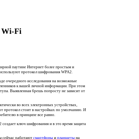
 Wi-Fi
емирной паутине Интернет более простым и
е используют протокол шифрования WPA2.
ходе очередного исследования на возможные
ленников к вашей личной информации. При этом
тупа. Выявленная брешь попросту не зависит от
тически во всех электронных устройствах,
от протокол стоит в настройках по умолчанию. И
ребителю в принципе все равно.
 создает ключ шифрования и в это время защита
ым сейчас работают
смартфоны
и
планшеты
на