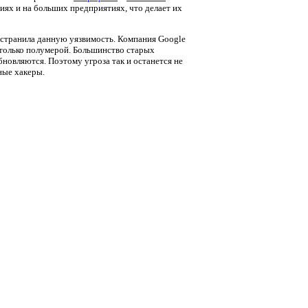
ях и на больших предприятиях, что делает их
устранила данную уязвимость. Компания Google
 только полумерой. Большинство старых
овляются. Поэтому угроза так и останется не
ные хакеры.