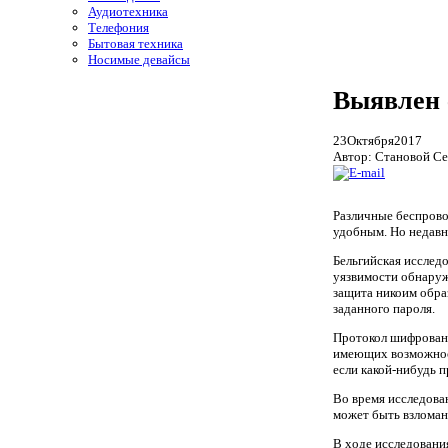
Аудиотехника
Телефония
Бытовая техника
Носимые девайсы
Выявлен 
23
Октября
2017
Автор: Становой Се
Различные беспрово
удобным. Но недавн
Бельгийская исслед
уязвимости обнаруж
защита никоим обра
заданного пароля.
Протокол шифровани
имеющих возможност
если какой-нибудь 
Во время исследова
может быть взломан
В ходе исследовани