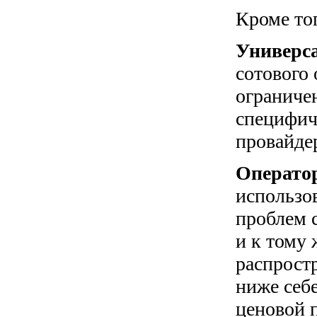
Кроме то
Универс
сотового 
ограниче
специфич
провайде
Операто
использов
проблем 
и к тому
распрост
ниже себ
ценовой 