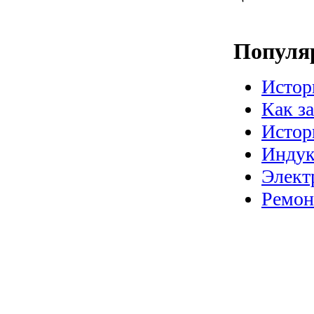
Популя
Истор
Как з
Истор
Индук
Элект
Ремон