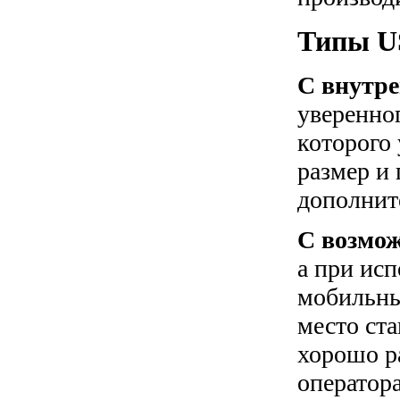
Типы U
С внутре
уверенног
которого
размер и 
дополнит
С возмо
а при ис
мобильны
место ст
хорошо ра
оператора