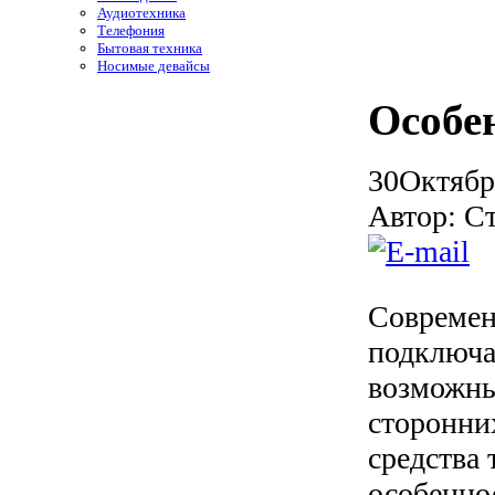
Аудиотехника
Телефония
Бытовая техника
Носимые девайсы
Особе
30
Октябр
Автор: С
Современ
подключа
возможны
сторонни
средства
особенно