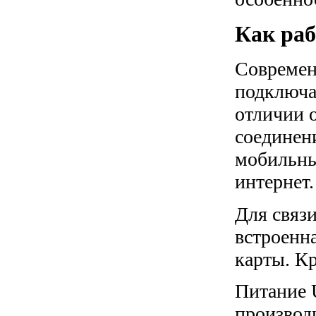
Как раб
Современ
подключа
отличии 
соединен
мобильны
интернет.
Для связ
встроенн
карты. Кр
Питание 
производ