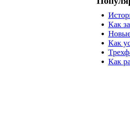
Популя
Истор
Как з
Новые
Как у
Трехф
Как р