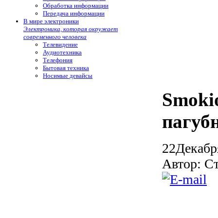
Обработка информации
Передача информации
В мире электроники
Электроника, которая окружает
современного человека
Телевидение
Аудиотехника
Телефония
Бытовая техника
Носимые девайсы
Smoki
пагуб
22
Декабр
Автор: С