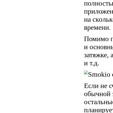
полность
приложен
на сколь
времени.
Помимо п
и основн
затяжке, 
и т.д.
Если не 
обычной 
остальны
планируе