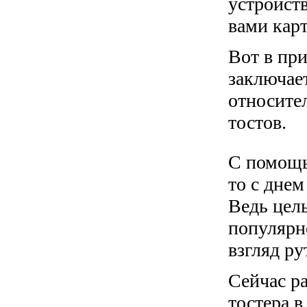
устройст
вами кар
Вот в пр
заключает
относител
тостов.
С помощь
то с дне
Ведь цел
популярн
взгляд ру
Сейчас ра
тостера в