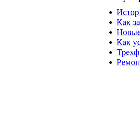
Истор
Как з
Новые
Как у
Трехф
Ремон