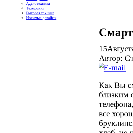
Аудиотехника
Телефония
Бытовая техника
Носимые девайсы
Смарт
15
Август
Автор: С
Как Вы с
близким 
телефона
все хорош
бруклинс
хлеб, но