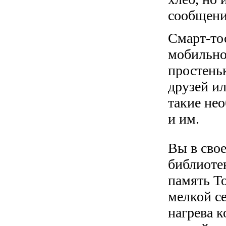
сообщени
Смарт-то
мобильно
простень
друзей и
такие не
и им.
Вы в свое
библиотек
память To
мелкой с
нагрева 