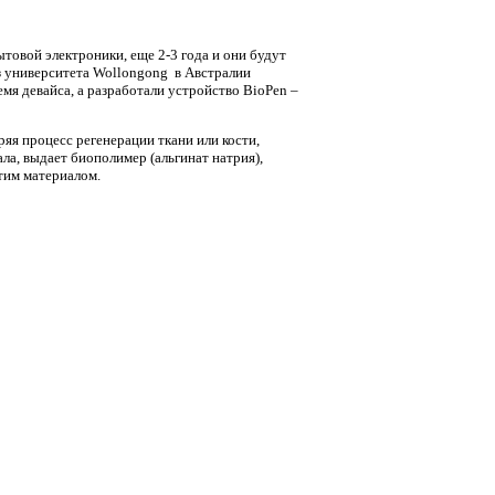
ытовой электроники, еще 2-3 года и они будут
из университета Wollongong в Австралии
емя девайса, а разработали устройство BioPen –
яя процесс регенерации ткани или кости,
ла, выдает биополимер (альгинат натрия),
тим материалом.