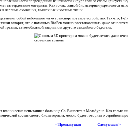
тановлении части поврежденной конечности хирург слой за слоем «рисует» н
яет затвердевание материала. Как только живой биоматериал укрепляется на к
 в нервные окончания, мышечные и костные ткани.
дставляет собой небольшое легко транспортируемое устройство. Так что, 1-2
отчики говорят, что с помощью BioPen можно восстанавливать даже относител
ной травмы, автомобильной аварии или другого стихийного бедствия.
т клинические испытания в больнице Св. Винсента в Мельбурне. Как только и
имический состав самого биоматериала, можно будет говорить о серийном про
< Предыдущая
Следующая >