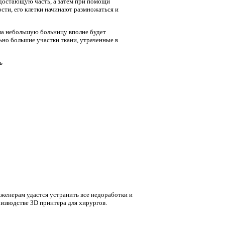
едостающую часть, а затем при помощи
ости, его клетки начинают размножаться и
 на небольшую больницу вполне будет
ьно большие участки ткани, утраченные в
нженерам удастся устранить все недоработки и
изводстве 3D принтера для хирургов.