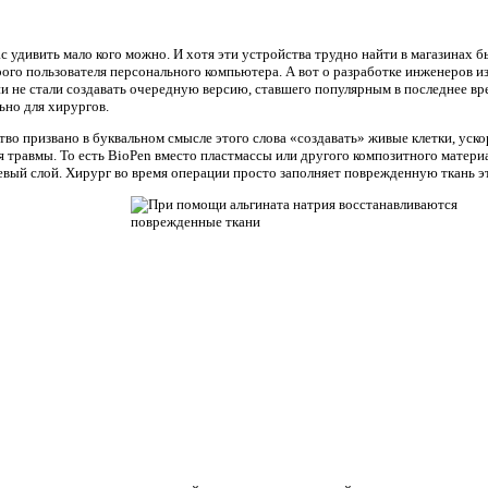
 удивить мало кого можно. И хотя эти устройства трудно найти в магазинах б
рого пользователя персонального компьютера. А вот о разработке инженеров 
ни не стали создавать очередную версию, ставшего популярным в последнее вр
ьно для хирургов.
о призвано в буквальном смысле этого слова «создавать» живые клетки, ускор
 травмы. То есть BioPen вместо пластмассы или другого композитного материа
евый слой. Хирург во время операции просто заполняет поврежденную ткань э