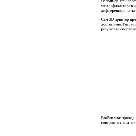
Например, при восс
ультрафиолета ускор
дифференцироваться
Сам 3D принтер пре
достаточно. Разраб
результате спортив
BioPen уже проходи
совершенствовать х