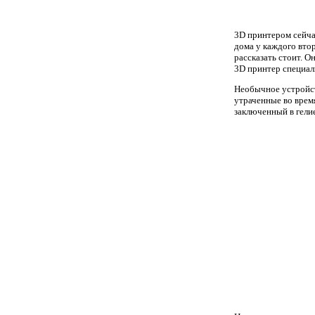
3D принтером сейчас
дома у каждого вто
рассказать стоит. О
3D принтер специал
Необычное устройств
утраченные во время
заключенный в гели