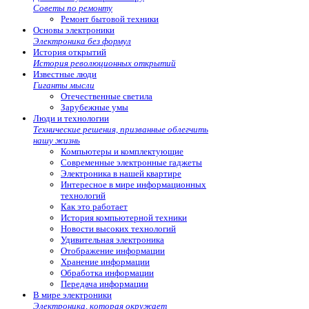
Советы по ремонту
Ремонт бытовой техники
Основы электроники
Электроника без формул
История открытий
История революционных открытий
Известные люди
Гиганты мысли
Отечественные светила
Зарубежные умы
Люди и технологии
Технические решения, призванные облегчить
нашу жизнь
Компьютеры и комплектующие
Современные электронные гаджеты
Электроника в нашей квартире
Интересное в мире информационных
технологий
Как это работает
История компьютерной техники
Новости высоких технологий
Удивительная электроника
Отображение информации
Хранение информации
Обработка информации
Передача информации
В мире электроники
Электроника, которая окружает