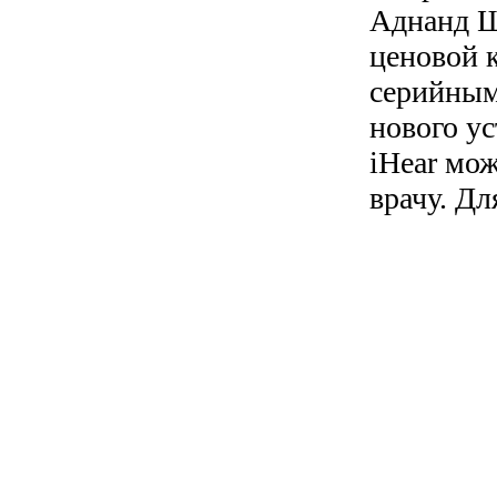
Аднанд Ш
ценовой 
серийным
нового ус
iHear мож
врачу. Д