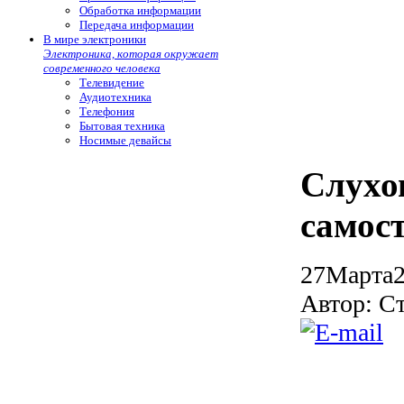
Обработка информации
Передача информации
В мире электроники
Электроника, которая окружает
современного человека
Телевидение
Аудиотехника
Телефония
Бытовая техника
Носимые девайсы
Слухо
самос
27
Марта
Автор: С