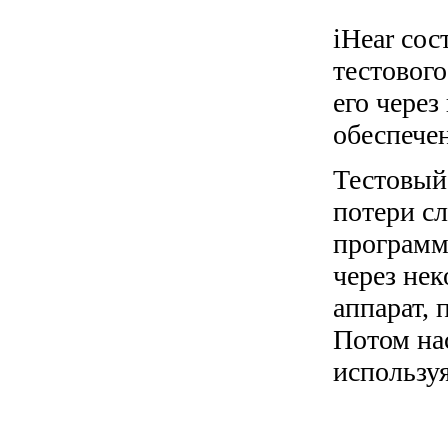
iHear сос
тестовог
его чере
обеспече
Тестовый
потери сл
программ
через не
аппарат, 
Потом на
использу