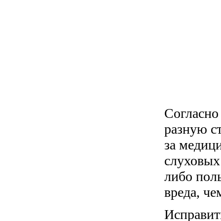
Согласно 
разную с
за медиц
слуховых
либо пол
вреда, че
Исправит