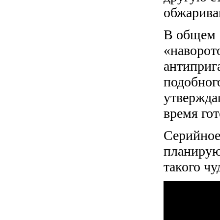
обжарива
В общем 
«наворот
антиприг
подобного
утвержда
время го
Серийное
планируют
такого ч