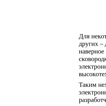
Для неко
других –
наверное 
сковородк
электрон
высокоте
Таким не
электронн
разработ