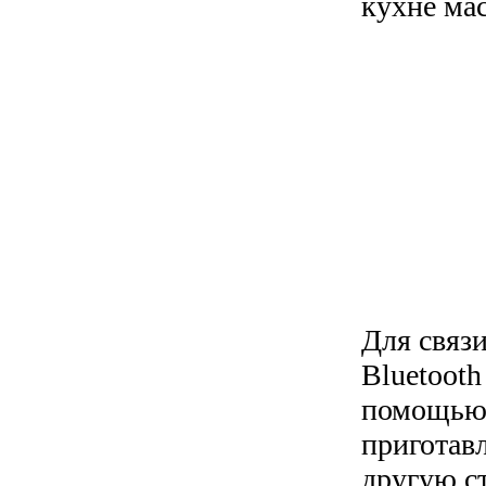
кухне ма
Для связ
Bluetooth
помощью 
приготав
другую с