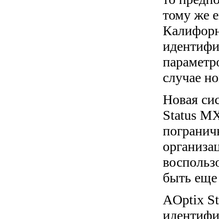
тому же 
Калифорн
идентифи
параметр
случае но
Новая си
Status MX
погранич
организац
воспольз
быть еще 
AOptix St
идентифи