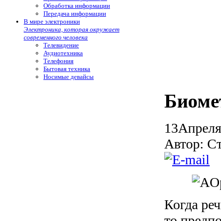
Обработка информации
Передача информации
В мире электроники
Электроника, которая окружает
современного человека
Телевидение
Аудиотехника
Телефония
Бытовая техника
Носимые девайсы
Биоме
13
Апрел
Автор: С
Когда ре
то предпо