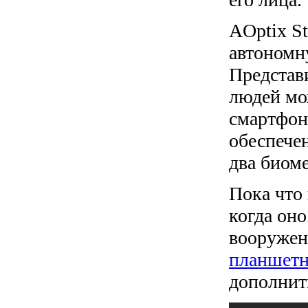
AOptix S
автономну
Представ
людей мо
смартфон
обеспече
два биом
Пока что 
когда он
вооружен
планшет
дополнит