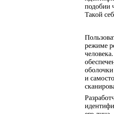
подобии ч
Такой себ
Пользова
режиме р
человека
обеспече
оболочки
и самосто
сканирова
Разработ
идентифи
его лица.