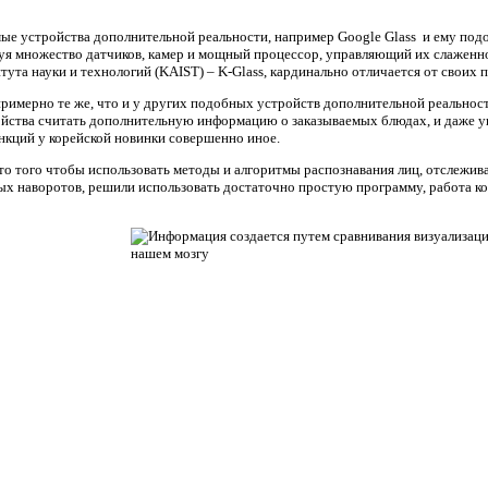
е устройства дополнительной реальности, например Google Glass и ему под
уя множество датчиков, камер и мощный процессор, управляющий их слаженно
тута науки и технологий (KAIST) – K-Glass, кардинально отличается от своих
примерно те же, что и у других подобных устройств дополнительной реальност
йства считать дополнительную информацию о заказываемых блюдах, и даже уви
нкций у корейской новинки совершенно иное.
то того чтобы использовать методы и алгоритмы распознавания лиц, отслежив
х наворотов, решили использовать достаточно простую программу, работа 