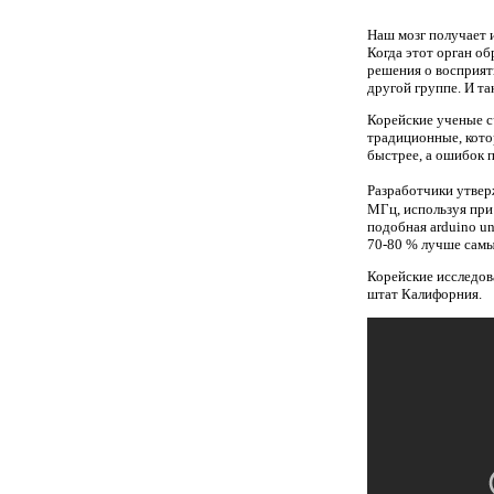
Наш мозг получает
Когда этот орган о
решения о восприят
другой группе. И та
Корейские ученые с
традиционные, кото
быстрее, а ошибок 
Разработчики утвер
МГц, используя при
подобная arduino u
70-80 % лучше самы
Корейские исследов
штат Калифорния.