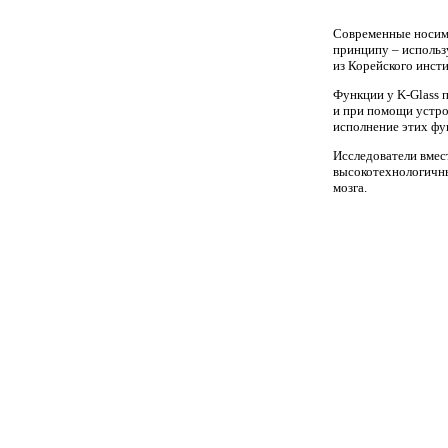
Современные носимы
принципу – использ
из Корейского инсти
Функции у K-Glass 
и при помощи устро
исполнение этих фу
Исследователи вмес
высокотехнологичны
мозга.