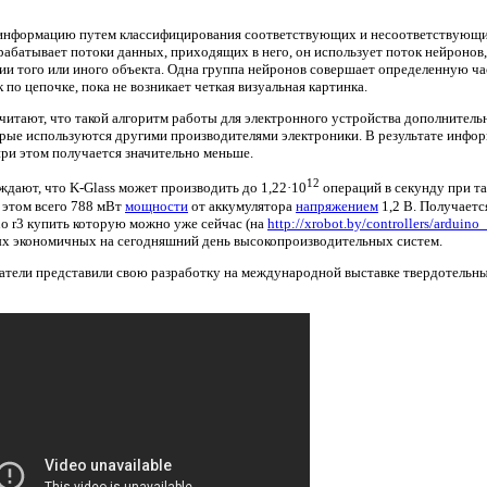
 информацию путем классифицирования соответствующих и несоответствующи
брабатывает потоки данных, приходящих в него, он использует поток нейронов
ии того или иного объекта. Одна группа нейронов совершает определенную час
к по цепочке, пока не возникает четкая визуальная картинка.
читают, что такой алгоритм работы для электронного устройства дополнитель
рые используются другими производителями электроники. В результате инфор
при этом получается значительно меньше.
12
ждают, что K-Glass может производить до 1,22·10
операций в секунду при та
 этом всего 788 мВт
мощности
от аккумулятора
напряжением
1,2 В. Получаетс
no r3 купить которую можно уже сейчас (на
http://xrobot.by/controllers/arduino
х экономичных на сегодняшний день высокопроизводительных систем.
атели представили свою разработку на международной выставке твердотельны