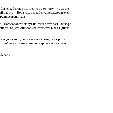
обные, работают примерно по одному и тому же
й работой. Новая же разработка исследователей
 предшественников.
и. Пользователи могут пойти в ресторан или кафе
деть то, что они собираются есть в 3D. Однако
ания движения, считывания QR-кодов и прочих
которой аналогична функционированию нашего