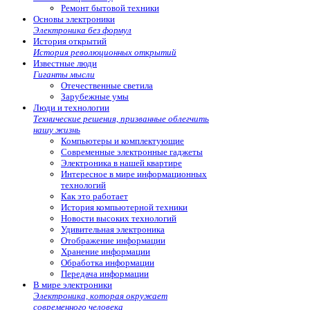
Ремонт бытовой техники
Основы электроники
Электроника без формул
История открытий
История революционных открытий
Известные люди
Гиганты мысли
Отечественные светила
Зарубежные умы
Люди и технологии
Технические решения, призванные облегчить
нашу жизнь
Компьютеры и комплектующие
Современные электронные гаджеты
Электроника в нашей квартире
Интересное в мире информационных
технологий
Как это работает
История компьютерной техники
Новости высоких технологий
Удивительная электроника
Отображение информации
Хранение информации
Обработка информации
Передача информации
В мире электроники
Электроника, которая окружает
современного человека