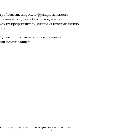
стройствами, широкую функциональность
осительно хрупки и боятся воздействия
мые» их представители, одним из которых можно
obal.
Однако после заключения контракта с
шли к американцам.
й аппарат с черно-белым дисплеем и весьма