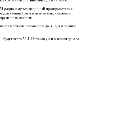
ись сохранить оригинальный дизайн меню.
 FM-радио и мультимедийный проигрыватель с
от для внешней карты памяти максимальным
овременным веяниям.
 часов в режиме разговора и до 31 дня в режиме
 будет всего 52 $. Не такая уж и высокая цена за