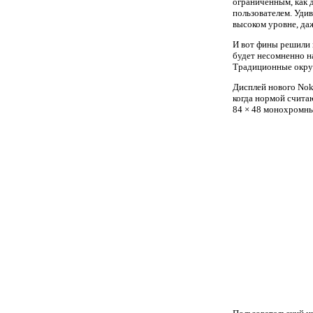
ограниченным, как 
пользователем. Удив
высоком уровне, даж
И вот фины решили 
будет несомненно н
Традиционные округ
Дисплей нового Nok
когда нормой счита
84 × 48 монохромны