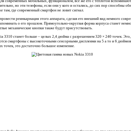
для современных мобильных, функционалом, все же его с теплотой вспоминают 
ительно, но эти телефоны, если они у кого и остались, до сих пор способны о
е там, где современный смартфон не ловит сигнал.
провести реинкарнация этого аппарата, сделав его внешний вид немного совре
апоминать о его прошлом. Прямоугольно-округлая форма корпуса станет немног
лые механические кнопки также будут присутствовать.
ia 3310 станет больше – целых 2,4 дюйма с разрешением 320 × 240 точек. Это
ются смартфоны с высокоточными сенсорными дисплеями на 5 а то и 6 дюймов
х точек, это достаточно большое изменение.