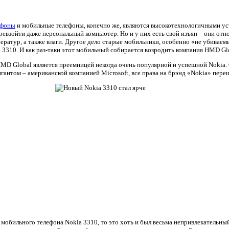
тфоны
и мобильные телефоны, конечно же, являются высокотехнологичными у
ревзойти даже персональный компьютер. Но и у них есть свой изъян – они отн
ератур, а также влаги. Другое дело старые мобильники, особенно «не убивае
a 3310. И как раз-таки этот мобильный собирается возродить компания HMD Gl
MD Global является преемницей некогда очень популярной и успешной Nokia. 
антом – американской компанией Microsoft, все права на брэнд «Nokia» пере
 мобильного телефона Nokia 3310, то это хоть и был весьма непривлекательны