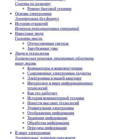
Советы по ремонту
Ремонт бытовой техники
Основы электроники
Электроника без формул
История открытий
История революционных открытий
Известные люди
Гиганты мысли
Отечественные светила
Зарубежные умы
Люди и технологии
Технические решения, призванные облегчить
нашу жизнь
Компьютеры и комплектующие
Современные электронные гаджеты
Электроника в нашей квартире
Интересное в мире информационных
технологий
Как это работает
История компьютерной техники
Новости высоких технологий
Удивительная электроника
Отображение информации
Хранение информации
Обработка информации
Передача информации
В мире электроники
Электроника, которая окружает