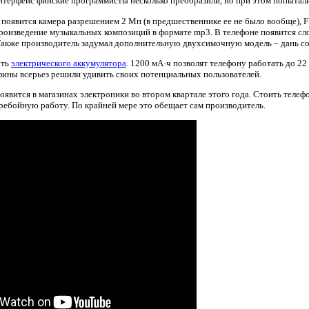
нтерфейс финские программисты несколько преобразили, но при этом попытал
 появится камера разрешением 2 Мп (в предшественнике ее не было вообще),
оизведение музыкальных композиций в формате mp3. В телефоне появится сл
Также производитель задумал дополнительную двухсимочную модель – дань с
сть
электрического аккумулятора
. 1200 мА·ч позволят телефону работать до 22
ины всерьез решили удивить своих потенциальных пользователей.
явится в магазинах электроники во втором квартале этого года. Стоить телефон
ребойную работу. По крайней мере это обещает сам производитель.