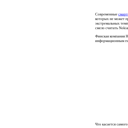
Современные
смар
которых не может п
экстремальных темп
смело считать Noki
Финская компания H
информационным гиг
Что касается самого