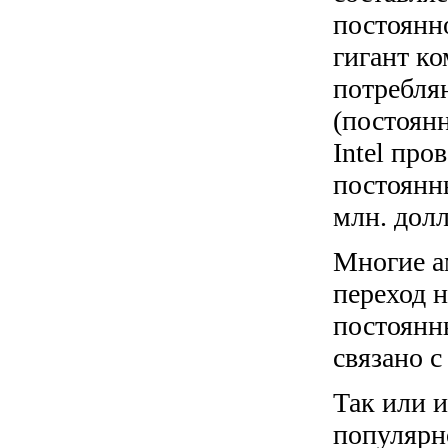
постоянн
гигант к
потребля
(постоян
Intel про
постоянн
млн. долл
Многие а
переход 
постоянн
связано 
Так или 
популярн