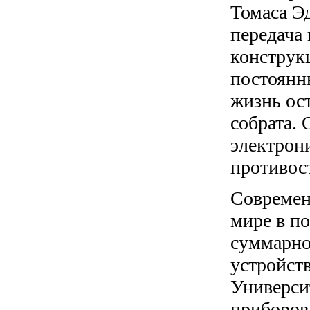
Томаса Эд
передача 
конструк
постоянн
жизнь ост
собрата.
электрон
противос
Совреме
мире в п
суммарно
устройст
Универси
приборов