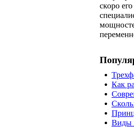
скоро его
специали
мощносте
переменно
Популя
Трехф
Как р
Совре
Сколь
Принц
Виды 