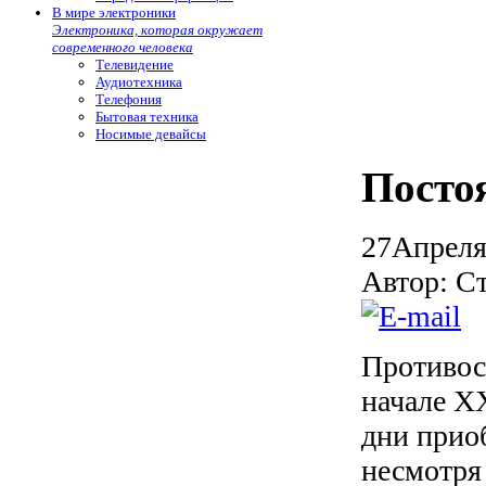
В мире электроники
Электроника, которая окружает
современного человека
Телевидение
Аудиотехника
Телефония
Бытовая техника
Носимые девайсы
Посто
27
Апрел
Автор: С
Противос
начале X
дни приоб
несмотря 