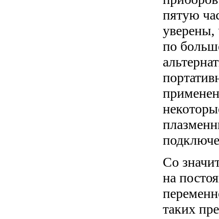
пятую час
уверены, 
по больш
альтернат
портатив
применен
некоторы
плазменн
подключен
Со значи
на посто
переменн
таких пр