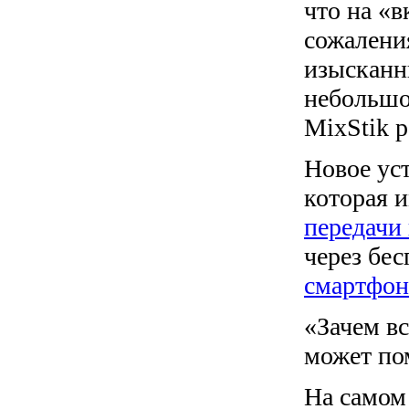
что на «в
сожалени
изысканн
небольшо
MixStik 
Новое ус
которая 
передачи
через бес
смартфо
«Зачем вс
может по
На самом 