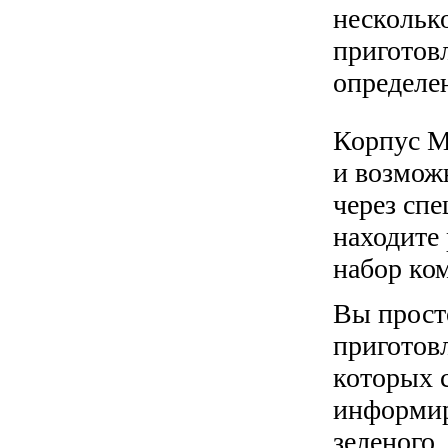
несколько
приготов
определе
Корпус Mi
и возмож
через сп
находите 
набор ком
Вы просто
приготов
которых с
информир
зеленого, 