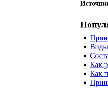
Источни
Попул
Прин
Виды
Сост
Как р
Как п
Прин