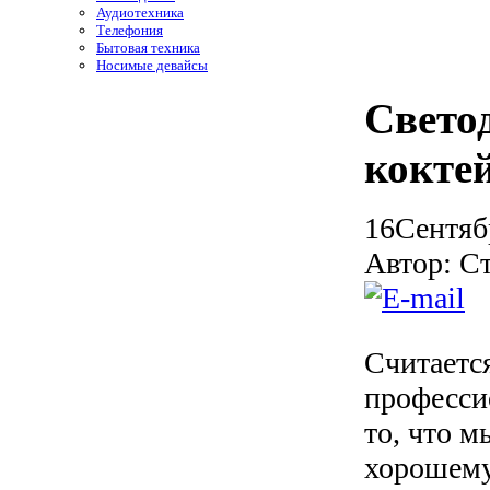
Аудиотехника
Телефония
Бытовая техника
Носимые девайсы
Свето
кокте
16
Сентяб
Автор: С
Считается
професси
то, что м
хорошему