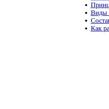
Принц
Виды 
Соста
Как р