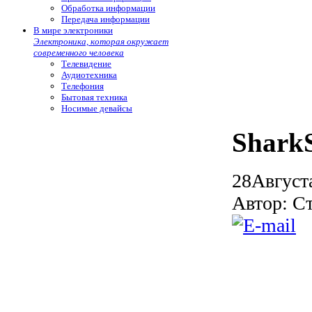
Обработка информации
Передача информации
В мире электроники
Электроника, которая окружает
современного человека
Телевидение
Аудиотехника
Телефония
Бытовая техника
Носимые девайсы
SharkS
28
Август
Автор: С