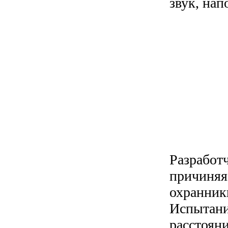
звук, на
Разработч
причиняя 
охранник
Испытани
расстояни