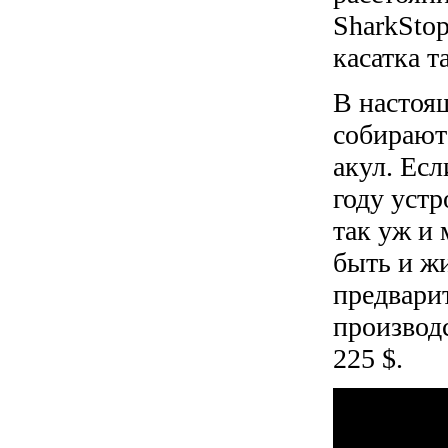
SharkStop
касатка т
В настоящ
собирают 
акул. Есл
году уст
так уж и 
быть и жи
предвари
производс
225 $.