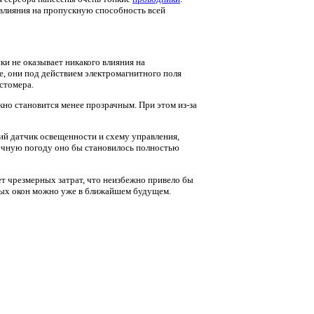
 влияния на пропускную способность всей
ки не оказывает никакого влияния на
, они под действием электромагнитного поля
стомера.
кно становится менее прозрачным. При этом из-за
ий датчик освещенности и схему управления,
нечную погоду оно бы становилось полностью
ет чрезмерных затрат, что неизбежно привело бы
ных окон можно уже в ближайшем будущем.