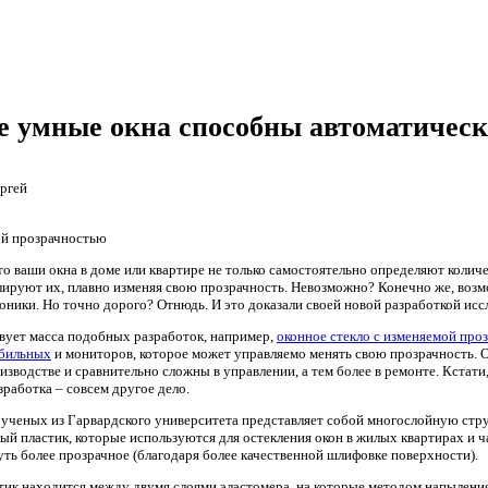
е умные окна способны автоматическ
ргей
то ваши окна в доме или квартире не только самостоятельно определяют колич
лируют их, плавно изменяя свою прозрачность. Невозможно? Конечно же, возмо
оники. Но точно дорого? Отнюдь. И это доказали своей новой разработкой исс
вует масса подобных разработок, например,
оконное стекло с изменяемой про
обильных
и мониторов, которое может управляемо менять свою прозрачность. О
изводстве и сравнительно сложны в управлении, а тем более в ремонте. Кстат
зработка – совсем другое дело.
 ученых из Гарвардского университета представляет собой многослойную стру
ый пластик, которые используются для остекления окон в жилых квартирах и ч
уть более прозрачное (благодаря более качественной шлифовке поверхности).
стик находится между двумя слоями эластомера, на которые методом напылени