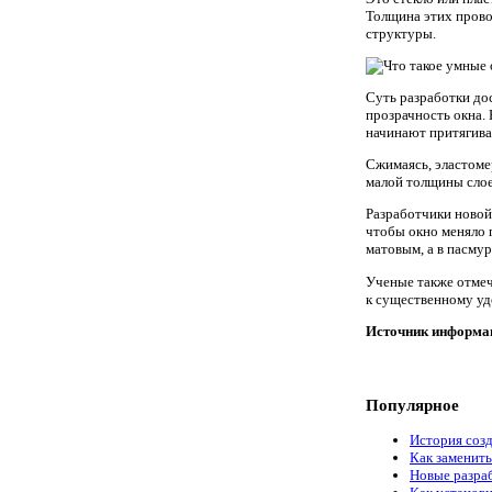
Толщина этих прово
структуры.
Суть разработки дос
прозрачность окна.
начинают притягиват
Сжимаясь, эластомер
малой толщины слоев
Разработчики новой
чтобы окно меняло 
матовым, а в пасму
Ученые также отмеч
к существенному уд
Источник информа
Популярное
История соз
Как заменить
Новые разра