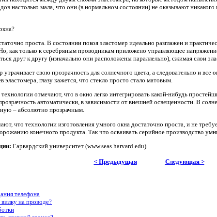
дов настолько мала, что они (в нормальном состоянии) не оказывают никакого
таточно проста. В состоянии покоя эластомер идеально разглажен и практичес
 Но, как только к серебряным проводникам приложено управляющее напряжение
ься друг к другу (изначально они расположены параллельно), сжимая слои эла
 утрачивает свою прозрачность для солнечного цвета, а следовательно и все о
 эластомера, глазу кажется, что стекло просто стало матовым.
 технологии отмечают, что в окно легко интегрировать какой-нибудь простейш
прозрачность автоматически, в зависимости от внешней освещенности. В сол
рную – абсолютно прозрачным.
ают, что технологии изготовления умного окна достаточно проста, и не требу
орожанию конечного продукта. Так что осваивать серийное производство ум
ции:
Гарвардский университет (www.seas.harvard.edu)
< Предыдущая
Следующая >
дания телефона
 вилку на проводе?
ботки