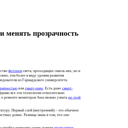
и менять прозрачность
ество
фотонов
света, проходящих сквозь них, но и
жно, тем более в виду уровня развития
ледователи из Гарвардского университета.
зрачностью
или
смарт-окно
. Есть даже
смарт-
днако все эти технологии относительно
и, о ремонте мониторов Asus можно узнать
по этой
ктуру. Первый слой (внутренний) – это обычное
астных домах. Разница лишь в том, что оно
я серебра нанесены очень тонкие
проводники
.