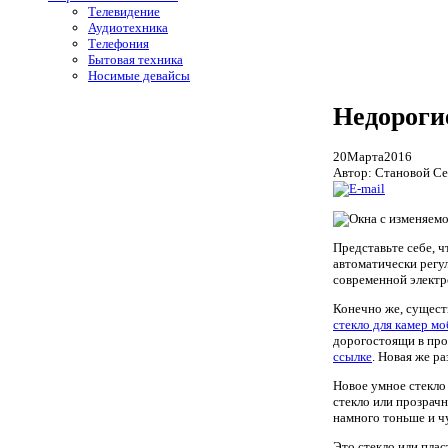
Телевидение
Аудиотехника
Телефония
Бытовая техника
Носимые девайсы
Недороги
20
Марта
2016
Автор: Становой Се
Представьте себе, ч
автоматически регу
современной электр
Конечно же, сущест
стекло для камер м
дорогостоящи в про
ссылке
. Новая же ра
Новое умное стекло
стекло или прозрачн
намного тоньше и ч
Это стекло или пла