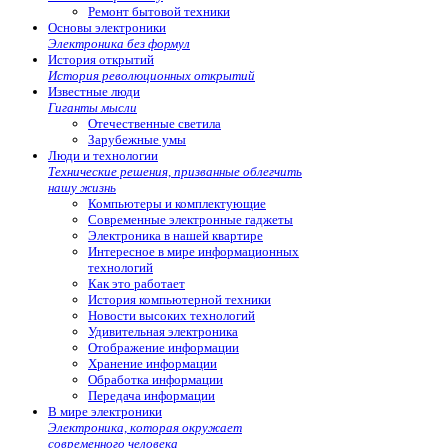
Ремонт бытовой техники
Основы электроники
Электроника без формул
История открытий
История революционных открытий
Известные люди
Гиганты мысли
Отечественные светила
Зарубежные умы
Люди и технологии
Технические решения, призванные облегчить
нашу жизнь
Компьютеры и комплектующие
Современные электронные гаджеты
Электроника в нашей квартире
Интересное в мире информационных
технологий
Как это работает
История компьютерной техники
Новости высоких технологий
Удивительная электроника
Отображение информации
Хранение информации
Обработка информации
Передача информации
В мире электроники
Электроника, которая окружает
современного человека