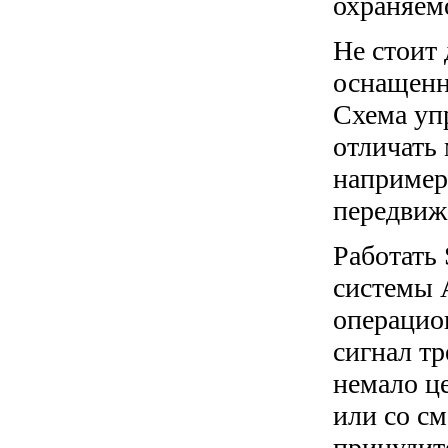
охраняемо
Не стоит 
оснащенн
Схема уп
отличать
например,
передвиж
Работать 
системы A
операцио
сигнал тр
немало ц
или со с
принудит