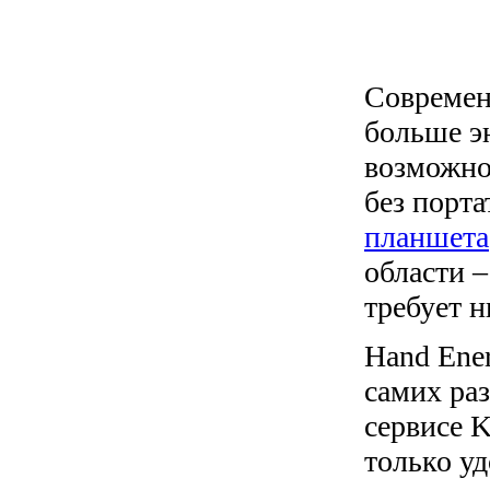
Современ
больше э
возможно
без порт
планшета
области –
требует н
Hand Ener
самих ра
сервисе K
только у