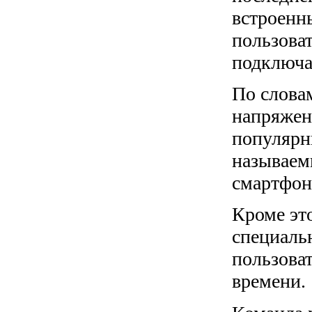
встроенн
пользоват
подключа
По слова
напряжени
популярн
называем
смартфон,
Кроме это
специаль
пользова
времени.