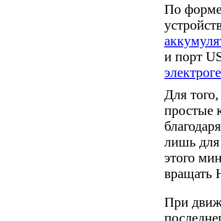
По форме
устройств
аккумуля
и порт U
электрог
Для того,
простые 
благодар
лишь для 
этого ми
вращать 
При движ
последне