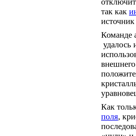
отключить
так как
и
источник
Команде 
удалось и
использ
внешнего
положите
кристалл
уравнове
Как толь
поля
, кр
последов
«нули» и 