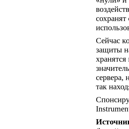
воздейст
сохранят
использов
Сейчас к
защиты н
хранятся 
значител
сервера,
так нахо
Спонсиру
Instrumen
Источни