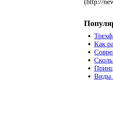
(http://ne
Популя
Трехф
Как р
Совре
Сколь
Принц
Виды 