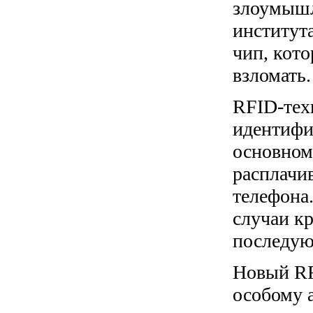
злоумышл
института
чип, кот
взломать.
RFID-тех
идентифи
основном
расплачи
телефона
случаи к
последую
Новый RF
особому 