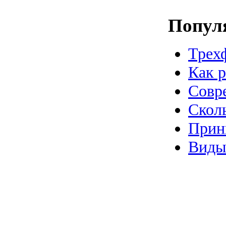
Попул
Трехф
Как р
Совр
Скол
Прин
Виды