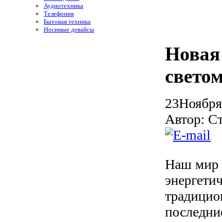
Аудиотехника
Телефония
Бытовая техника
Носимые девайсы
Новая
свето
23
Ноября
Автор: С
Наш мир 
энергетич
традицио
последни