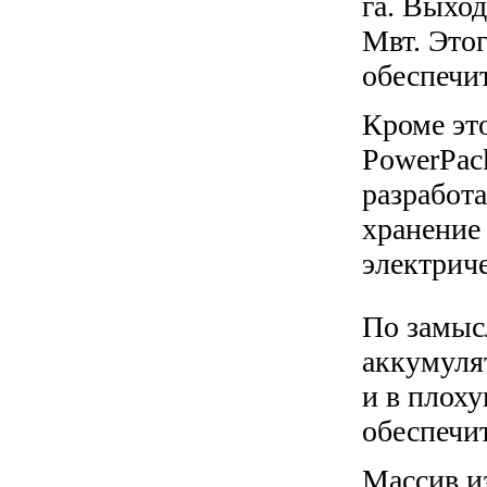
га. Выхо
Мвт. Этог
обеспечит
Кроме это
PowerPac
разработ
хранение
электрич
По замыс
аккумуля
и в плоху
обеспечи
Массив из