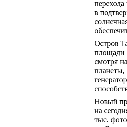
перехода 
в подтве
солнечна
обеспечит
Остров Т
площади 
смотря на
планеты,
генератор
способств
Новый пр
на сегод
тыс. фот