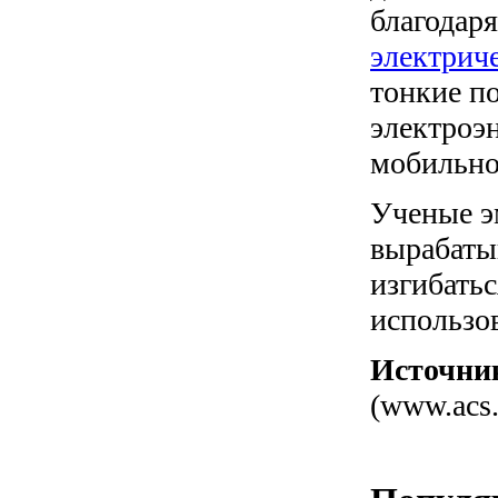
благодаря
электрич
тонкие п
электроэ
мобильно
Ученые э
вырабаты
изгибатьс
использов
Источни
(www.acs.