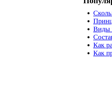
Популя
Сколь
Принц
Виды 
Соста
Как р
Как п