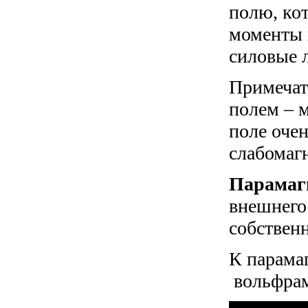
полю, ко
моменты п
силовые 
Примечат
полем – 
поле очен
слабомаг
Парамаг
внешнего 
собственн
К парамаг
вольфрам