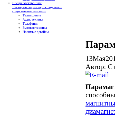
В мире электроники
Электроника, которая окружает
современного человека
Телевидение
Аудиотехника
Телефония
Бытовая техника
Носимые девайсы
Парам
13
Мая
20
Автор: С
Парамаг
способны
магнитны
диамагне