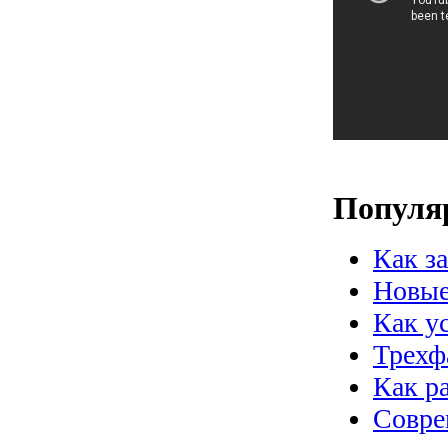
Популя
Как з
Новые
Как у
Трехф
Как р
Совре