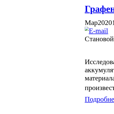
Графе
Мар
20
20
Становой
Исследов
аккумулят
материал
произвес
Подробнее