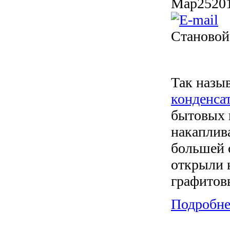
Мар
25
20
Становой
Так назы
конденса
бытовых 
накаплив
большей 
открыли 
графитов
Подробнее