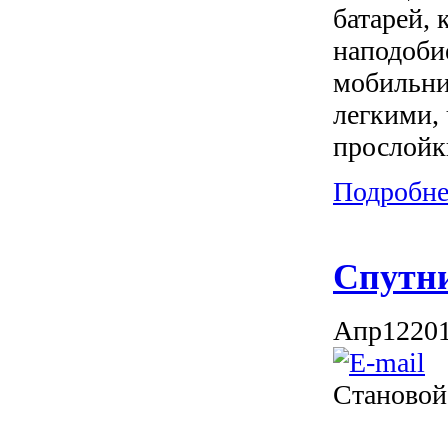
батарей, 
наподоби
мобильни
легкими,
прослойк
Подробнее
Спутни
Апр
12
20
Становой