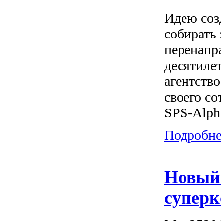
Идею соз
собирать
перенапр
десятиле
агентство
своего с
SPS-Alph
Подробнее
Новый 
суперк