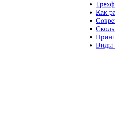
Трехф
Как р
Совре
Сколь
Принц
Виды 