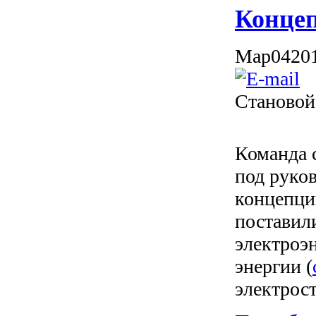
Концеп
Мар
04
20
Становой
Команда 
под руко
концепци
поставили
электроэ
энергии (
электрос