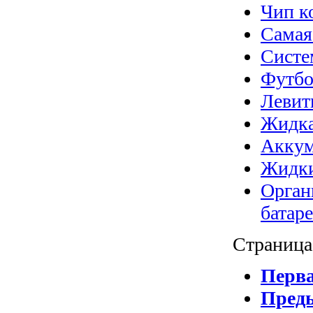
Чип к
Самая
Систе
Футбо
Левит
Жидка
Аккум
Жидки
Орган
батар
Страница 
Перв
Пред