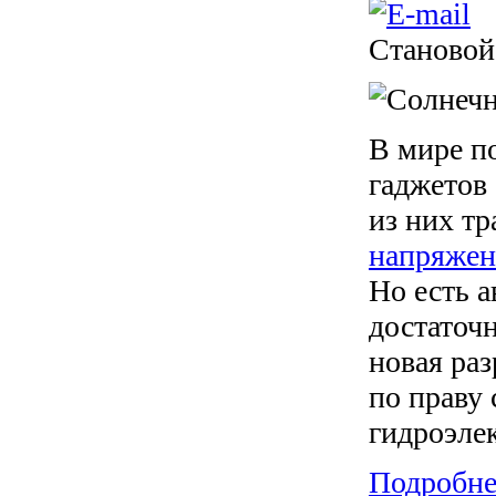
Становой
В мире п
гаджетов
из них т
напряже
Но есть 
достаточн
новая раз
по праву 
гидроэле
Подробнее