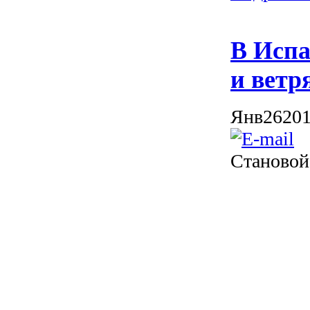
В Испа
и ветр
Янв
26
20
Становой