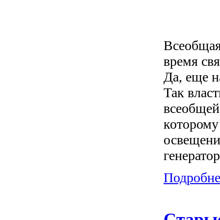
Всеобщая 
время свя
Да, еще н
Так влас
всеобщей
которому
освещени
генерато
Подробнее
Старые