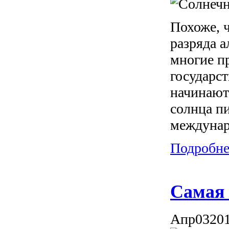
Похоже, ч
разряда 
многие пр
государс
начинают 
солнца пи
междунар
Подробнее
Самая 
Апр
03
20