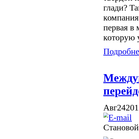
глади? Т
компания 
первая в
которую 
Подробнее
Между
перейд
Авг
24
201
Становой