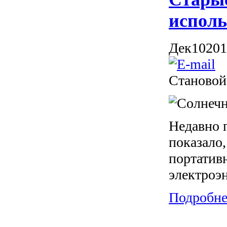
исполь
Дек
10
201
Становой
Недавно 
показало,
портатив
электроэн
Подробнее