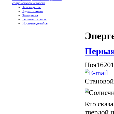
современного человека
Телевидение
Аудиотехника
Телефония
Бытовая техника
Носимые девайсы
Энерг
Первая
Ноя
16
20
Становой
Кто сказа
твердой 