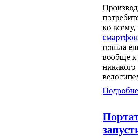
Производ
потребит
ко всему,
смартфо
пошла еще
вообще к
никакого
велосипе
Подробнее
Портат
запуст