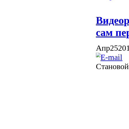
Видеор
сам пе
Апр
25
20
Становой