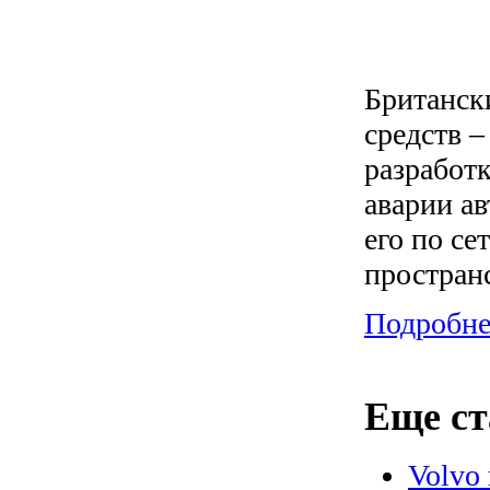
Британск
средств 
разработк
аварии а
его по се
пространс
Подробнее
Еще ст
Volvo