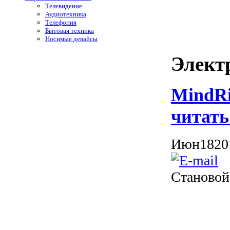
Телевидение
Аудиотехника
Телефония
Бытовая техника
Носимые девайсы
Элект
MindRi
читат
Июн
18
20
Становой