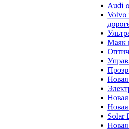
Audi 
Volvo
дорог
Ультр
Маяк 
Оптич
Управ
Прозр
Новая
Элект
Новая
Новая
Solar 
Новая