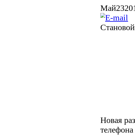
Май
23
20
Становой
Новая ра
телефона