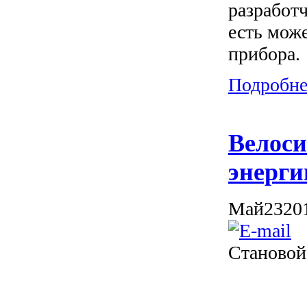
разработч
есть може
прибора.
Подробнее
Велоси
энерги
Май
23
20
Становой