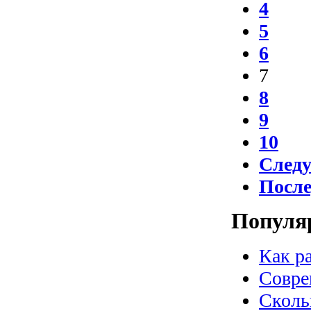
4
5
6
7
8
9
10
След
Посл
Популя
Как р
Совре
Сколь