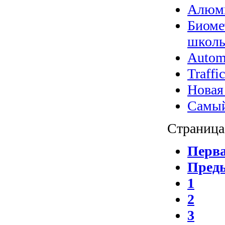
Алюми
Биоме
школь
Autom
Traff
Новая
Самый
Страница 
Перв
Пред
1
2
3